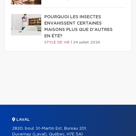
POURQUOI LES INSECTES
ENVAHISSENT CERTAINES
MAISONS PLUS QUE D'AUTRES
EN ÉTÉ?
STYLE DE VIE
|
24 juillet 2026
LAVAL
2820, boul. St-Martin Est, Bureau 201,
Duvernay (Laval), Québec, H7E 5A1