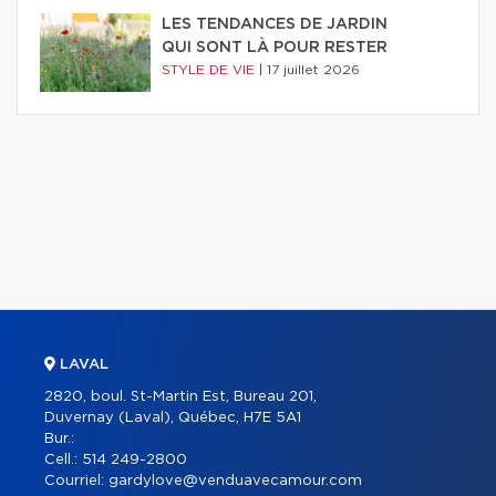
LES TENDANCES DE JARDIN
QUI SONT LÀ POUR RESTER
STYLE DE VIE
|
17 juillet 2026
LAVAL
2820, boul. St-Martin Est, Bureau 201,
Duvernay (Laval), Québec, H7E 5A1
Bur.:
Cell.:
514 249-2800
Courriel:
gardylove@venduavecamour.com